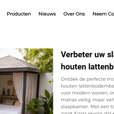
Producten
Nieuws
Over Ons
Neem Co
Verbeter uw s
houten latte
Ontdek de perfecte mix 
houten lattenbodembes
voor modern wonen, on
matras veilig, maar ve
slaapkamer. Met een to
zorgt Xiarsr ervoor da