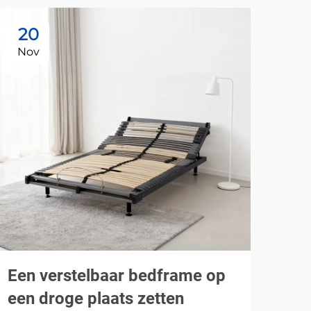
20
1
Nov
De
Een verstelbaar bedframe op
Het
een droge plaats zetten
do