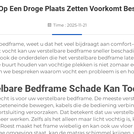
Op Een Droge Plaats Zetten Voorkomt Be
Time : 2025-11-21
 bedframe, weet u dat het veel bijdraagt aan comfort—o
en: vocht kan uw verstelbare bedframe sneller bescha
ook de onderdelen die het verstelbare bedframe late
e buurt houden van vochtige plekken is niet zomaar e
en we bespreken waarom vocht een probleem is en hoe
lbare Bedframe Schade Kan T
echt is voor uw verstelbare bedframe. De meeste ver
oeteneinde bewegen, kabels die de bediening verbin
rtsluiting veroorzaken. Dat betekent dat uw verstel
 werken. Zelfs als het alleen maar licht vochtig is,
oest maakt het frame wiebelig en kan ook uw vloer k
ge omgeving staat, kan de matras schimmel krijgen, wa