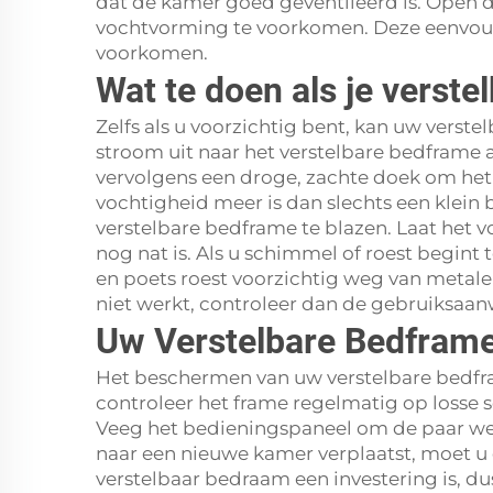
dat de kamer goed geventileerd is. Open de
vochtvorming te voorkomen. Deze eenvoudi
voorkomen.
Wat te doen als je verst
Zelfs als u voorzichtig bent, kan uw vers
stroom uit naar het verstelbare bedframe a
vervolgens een droge, zachte doek om het
vochtigheid meer is dan slechts een klein 
verstelbare bedframe te blazen. Laat het 
nog nat is. Als u schimmel of roest begin
en poets roest voorzichtig weg van metale
niet werkt, controleer dan de gebruiksaan
Uw Verstelbare Bedfram
Het beschermen van uw verstelbare bedfra
controleer het frame regelmatig op losse 
Veeg het bedieningspaneel om de paar wek
naar een nieuwe kamer verplaatst, moet u e
verstelbaar bedraam een investering is, du