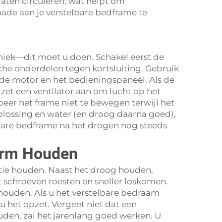
laten circuleren, wat helpt om
ade aan je verstelbare bedframe te
aniek—dit moet u doen. Schakel eerst de
sche onderdelen tegen kortsluiting. Gebruik
de motor en het bedieningspaneel. Als de
zet een ventilator aan om lucht op het
eer het frame niet te bewegen terwijl het
oplossing en water (en droog daarna goed),
lbare bedframe na het drogen nog steeds
orm Houden
tie houden. Naast het droog houden,
 schroeven roesten en sneller loskomen.
ouden. Als u het verstelbare bedraam
u het opzet. Vergeet niet dat een
uden, zal het jarenlang goed werken. U