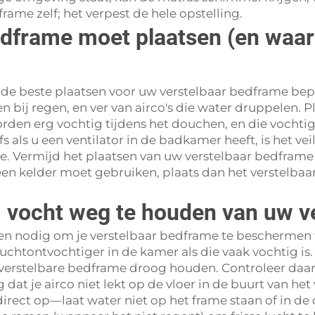
rame zelf; het verpest de hele opstelling.
dframe moet plaatsen (en waar 
e de beste plaatsen voor uw verstelbaar bedframe bep
bij regen, en ver van airco's die water druppelen. P
den erg vochtig tijdens het douchen, en die vochtig
s als u een ventilator in de badkamer heeft, is het v
 Vermijd het plaatsen van uw verstelbaar bedframe o
 een kelder moet gebruiken, plaats dan het verstelb
vocht weg te houden van uw v
n nodig om je verstelbaar bedframe te beschermen 
luchtontvochtiger in de kamer als die vaak vochtig is
 je verstelbare bedframe droog houden. Controleer da
at je airco niet lekt op de vloer in de buurt van het 
direct op—laat water niet op het frame staan of in d