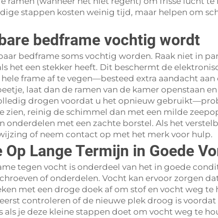
 ramen (wanneer het niet regent) om frisse lucht te 
ge stappen kosten weinig tijd, maar helpen om sch
elbare bedframe vochtig wordt
telbaar bedframe soms vochtig worden. Raak niet in p
ls het een stekker heeft. Dit beschermt de elektroni
 hele frame af te vegen—besteed extra aandacht aan 
beetje, laat dan de ramen van de kamer openstaan en 
volledig drogen voordat u het opnieuw gebruikt—prob
t te zien, reinig de schimmel dan met een milde zeep
n onderdelen met een zachte borstel. Als het verste
wijzing of neem contact op met het merk voor hulp.
e Op Lange Termijn in Goede V
me tegen vocht is onderdeel van het in goede condi
schroeven of onderdelen. Vocht kan ervoor zorgen dat
en met een droge doek af om stof en vocht weg te h
erst controleren of de nieuwe plek droog is voordat 
s als je deze kleine stappen doet om vocht weg te ho