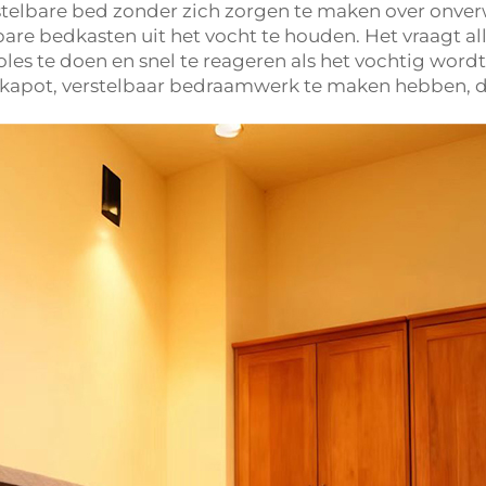
rstelbare bed zonder zich zorgen te maken over onve
elbare bedkasten uit het vocht te houden. Het vraagt
roles te doen en snel te reageren als het vochtig wordt
 kapot, verstelbaar bedraamwerk te maken hebben, dus 