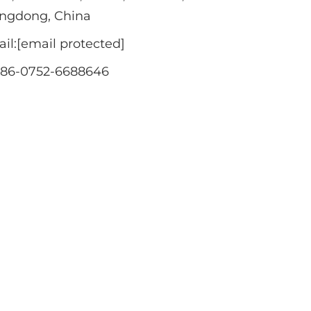
ngdong, China
il:
[email protected]
+86-0752-6688646