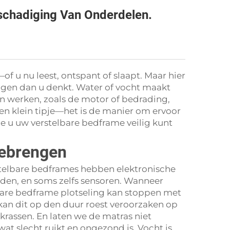
schadiging Van Onderdelen.
f u nu leest, ontspant of slaapt. Maar hier
digen dan u denkt. Water of vocht maakt
n werken, zoals de motor of bedrading,
en klein tipje—het is de manier om ervoor
 u uw verstelbare bedframe veilig kunt
oebrengen
stelbare bedframes hebben elektronische
den, en soms zelfs sensoren. Wanneer
bare bedframe plotseling kan stoppen met
 kan dit op den duur roest veroorzaken op
rassen. En laten we de matras niet
t slecht ruikt en ongezond is. Vocht is