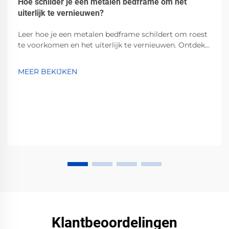
Hoe schilder je een metalen bedframe om het
uiterlijk te vernieuwen?
Leer hoe je een metalen bedframe schildert om roest
te voorkomen en het uiterlijk te vernieuwen. Ontdek
de beste grondverf, verven en
voorbereidingsmethoden voor duurzame,
MEER BEKIJKEN
professionele resultaten. Begin vandaag nog!
Klantbeoordelingen