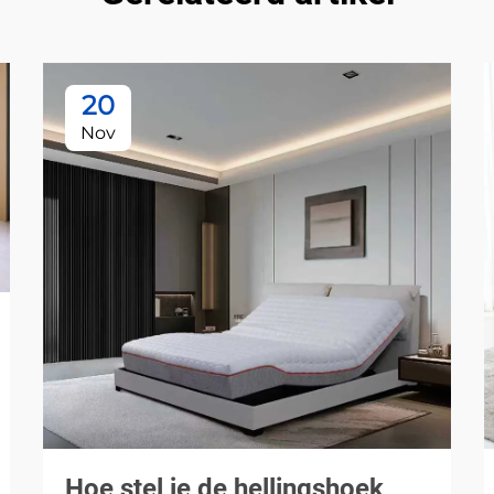
20
Nov
Hoe stel je de hellingshoek