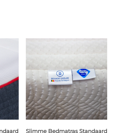
ndaard
Slimme Bedmatras Standaard
Slimm