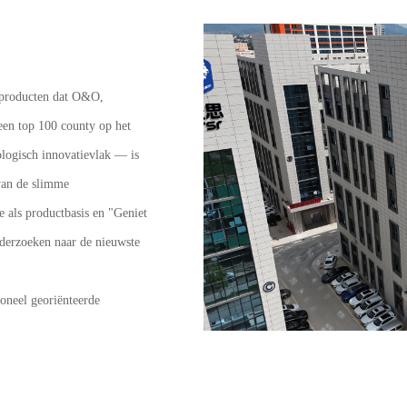
udproducten dat O&O,
een top 100 county op het
logisch innovatievlak — is
 van de slimme
e als productbasis en "Geniet
onderzoeken naar de nieuwste
oneel georiënteerde