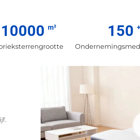
10000
150
brieksterrengrootte
Ondernemingsmed
e
jf.