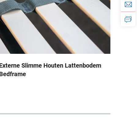
Externe Slimme Houten Lattenbodem
Exte
Bedframe
Bedf