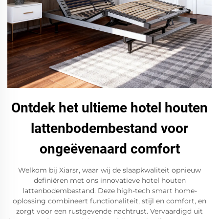
Ontdek het ultieme hotel houten
lattenbodembestand voor
ongeëvenaard comfort
Welkom bij Xiarsr, waar wij de slaapkwaliteit opnieuw
definiëren met ons innovatieve hotel houten
lattenbodembestand. Deze high-tech smart home-
oplossing combineert functionaliteit, stijl en comfort, en
zorgt voor een rustgevende nachtrust. Vervaardigd uit