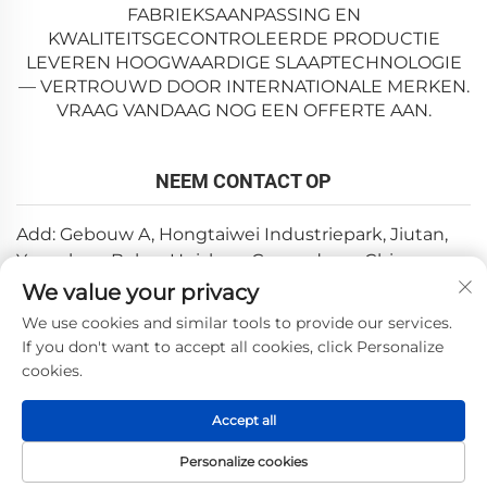
FABRIEKSAANPASSING EN
KWALITEITSGECONTROLEERDE PRODUCTIE
LEVEREN HOOGWAARDIGE SLAAPTECHNOLOGIE
— VERTROUWD DOOR INTERNATIONALE MERKEN.
VRAAG VANDAAG NOG EEN OFFERTE AAN.
NEEM CONTACT OP
Add: Gebouw A, Hongtaiwei Industriepark, Jiutan,
Yuanzhou, Boluo, Huizhou, Guangdong, China
We value your privacy
E-mail:
[email protected]
We use cookies and similar tools to provide our services.
Tel:
+86-0752-6688646
If you don't want to accept all cookies, click Personalize
cookies.
Copyright © 2025 door Huizhou Weishi Technology Co., Ltd.
Accept all
—
Privacybeleid
Personalize cookies