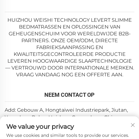
HUIZHOU WEISHI TECHNOLOGY LEVERT SLIMME
BEDMATRASSEN EN OPLOSSINGEN VAN
GEHEUGENSCHUIM VOOR WERELDWIJDE B2B-
PARTNERS. ONZE OEM/ODM, DIRECTE
FABRIEKSAANPASSING EN
KWALITEITSGECONTROLEERDE PRODUCTIE
LEVEREN HOOGWAARDIGE SLAAPTECHNOLOGIE
— VERTROUWD DOOR INTERNATIONALE MERKEN.
VRAAG VANDAAG NOG EEN OFFERTE AAN.
NEEM CONTACT OP
Add: Gebouw A, Hongtaiwei Industriepark, Jiutan,
Yuanzhou, Boluo, Huizhou, Guangdong, China
We value your privacy
E-mail:
[email protected]
We use cookies and similar tools to provide our services.
Tel:
+86-0752-6688646