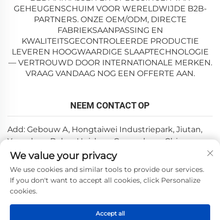
GEHEUGENSCHUIM VOOR WERELDWIJDE B2B-
PARTNERS. ONZE OEM/ODM, DIRECTE
FABRIEKSAANPASSING EN
KWALITEITSGECONTROLEERDE PRODUCTIE
LEVEREN HOOGWAARDIGE SLAAPTECHNOLOGIE
— VERTROUWD DOOR INTERNATIONALE MERKEN.
VRAAG VANDAAG NOG EEN OFFERTE AAN.
NEEM CONTACT OP
Add: Gebouw A, Hongtaiwei Industriepark, Jiutan,
Yuanzhou, Boluo, Huizhou, Guangdong, China
We value your privacy
E-mail:
[email protected]
We use cookies and similar tools to provide our services.
Tel:
+86-0752-6688646
If you don't want to accept all cookies, click Personalize
cookies.
Copyright © 2025 door Huizhou Weishi Technology Co., Ltd.
Accept all
—
Privacybeleid