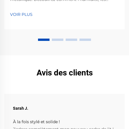
déversements et une mauvaise ventilation accélèrent
la corrosion — et les mesures éprouvées pour l'éviter.
VOIR PLUS
Protégez votre investissement dès maintenant.
Avis des clients
Sarah J.
À la fois stylé et solide !