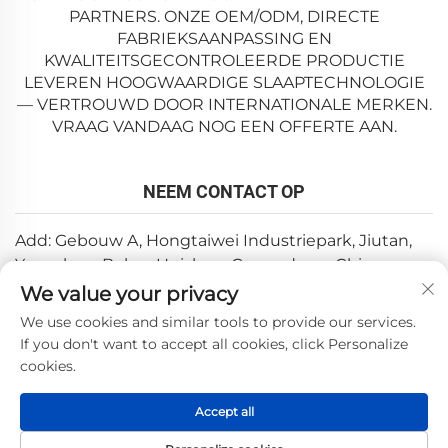
PARTNERS. ONZE OEM/ODM, DIRECTE
FABRIEKSAANPASSING EN
KWALITEITSGECONTROLEERDE PRODUCTIE
LEVEREN HOOGWAARDIGE SLAAPTECHNOLOGIE
— VERTROUWD DOOR INTERNATIONALE MERKEN.
VRAAG VANDAAG NOG EEN OFFERTE AAN.
NEEM CONTACT OP
Add: Gebouw A, Hongtaiwei Industriepark, Jiutan,
Yuanzhou, Boluo, Huizhou, Guangdong, China
We value your privacy
E-mail:
[email protected]
We use cookies and similar tools to provide our services.
Tel:
+86-0752-6688646
If you don't want to accept all cookies, click Personalize
cookies.
Copyright © 2025 door Huizhou Weishi Technology Co., Ltd.
Accept all
—
Privacybeleid