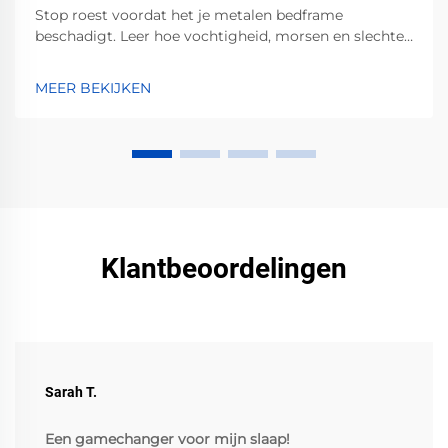
Stop roest voordat het je metalen bedframe
beschadigt. Leer hoe vochtigheid, morsen en slechte
ventilatie corrosie versnellen — en welke bewezen
stappen je kunt nemen om dit te voorkomen.
MEER BEKIJKEN
Bescherm nu jouw investering.
Klantbeoordelingen
Sarah T.
Een gamechanger voor mijn slaap!