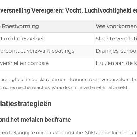
ersnelling Verergeren: Vocht, Luchtvochtigheid e
p Roestvorming
Veelvoorkomen
t oxidatiesnelheid
Slechte ventilat
tercontact verzwakt coatings
Drankjes, scho
versnellen corrosie
Huizen aan de k
vochtigheid in de slaapkamer—kunnen roest veroorzaken. In 
ktrochemische reacties, waardoor metaal sneller afbreekt.
latiestrategieën
 rond het metalen bedframe
n belangrijke oorzaak van oxidatie. Stilstaande lucht houdt