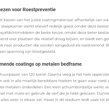
iezen voor Roestpreventie
t kiezen van het juiste coatingmateriaal, afhankelijk van w
 slaapkamer werkt olieverf redelijk goed, omdat deze bestan
poxyafdichtmiddelen de beste keuze, omdat deze beter bestan
kend voor plaatsen die relatief droog blijven, en biedt een
ifiek naar producten die worden aangeduid als roestwerend. 
aan spanning zijn blootgesteld.
rmende coatings op metalen bedframe
uurpapier van 120 korrel. Daarna veeg je het hele oppervlak
 ook in alle moeilijk bereikbare hoeken te gaan waar roest 
ote metalen onderdelen. Een klein schuimborsteltje werkt w
t met mate en gebruik de verf die je hebt gekozen. Dunne la
lles weer in elkaar zet. Haast in dit stadium leidt vaak to