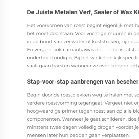
De Juiste Metalen Verf, Sealer of Wax K
Het voorkomen van roest begint eigenlijk met he
het moet doorstaan. Voor vochtige muuren in de
in de buurt van zeewater of kuststreken, zijn e
En vergeet ook carnaubawas niet — die is uitste
onderhoud nodig is. Bij het winkelen, kijk spec
vaak gaan barsten wanneer ze over langere tijd 
Stap-voor-stap aanbrengen van besche
Begin door de roestplekken weg te halen met sch
verdere roestvorming tegengaat. Vergeet niet om
hoogwaardige primer tegen roest aan op alle bl
componenten. Wanneer je gaat schilderen, doe he
minstens twee dagen volledig drogen voordat je a
mensen later hun bedden gaan verplaatsen.