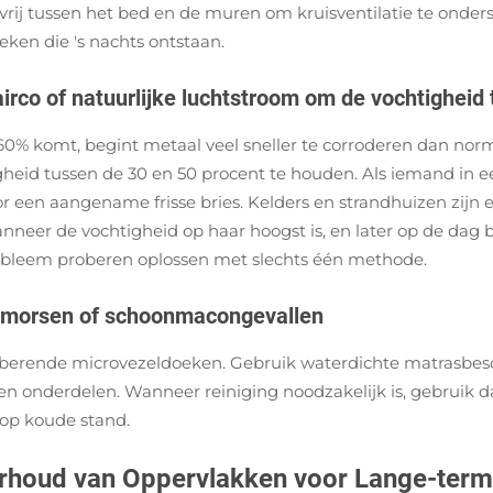
rij tussen het bed en de muren om kruisventilatie te onders
eken die 's nachts ontstaan.
irco of natuurlijke luchtstroom om de vochtigheid 
0% komt, begint metaal veel sneller te corroderen dan no
igheid tussen de 30 en 50 procent te houden. Als iemand in
r een aangename frisse bries. Kelders en strandhuizen zijn 
er de vochtigheid op haar hoogst is, en later op de dag bu
bleem proberen oplossen met slechts één methode.
r morsen of schoonmacongevallen
orberende microvezeldoeken. Gebruik waterdichte matrasbe
en onderdelen. Wanneer reiniging noodzakelijk is, gebruik 
 op koude stand.
houd van Oppervlakken voor Lange-term