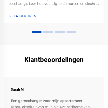
beschadigt. Leer hoe vochtigheid, morsen en slechte
ventilatie corrosie versnellen — en welke bewezen
stappen je kunt nemen om dit te voorkomen.
MEER BEKIJKEN
Bescherm nu jouw investering.
Klantbeoordelingen
Sarah M.
Een gamechanger voor mijn appartement!
Ik hou absoluut van mijn nieuwe bedframe van