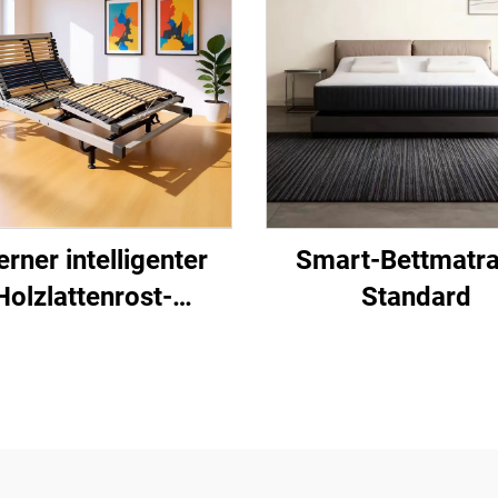
erner intelligenter
Smart-Bettmatra
Holzlattenrost-
Standard
Bettgestell