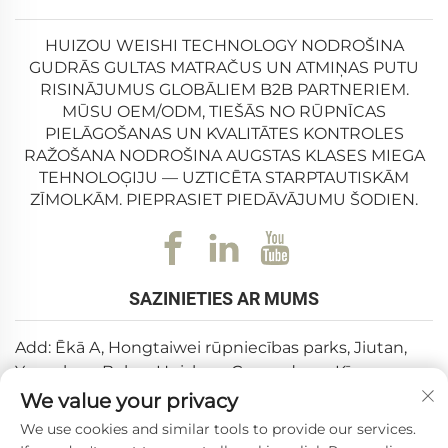
HUIZOU WEISHI TECHNOLOGY NODROŠINA
GUDRĀS GULTAS MATRAČUS UN ATMIŅAS PUTU
RISINĀJUMUS GLOBĀLIEM B2B PARTNERIEM.
MŪSU OEM/ODM, TIEŠĀS NO RŪPNĪCAS
PIELĀGOŠANAS UN KVALITĀTES KONTROLES
RAŽOŠANA NODROŠINA AUGSTAS KLASES MIEGA
TEHNOLOĢIJU — UZTICĒTA STARPTAUTISKĀM
ZĪMOLKĀM. PIEPRASIET PIEDĀVĀJUMU ŠODIEN.
SAZINIETIES AR MUMS
Add: Ēkā A, Hongtaiwei rūpniecības parks, Jiutan,
Yuanzhou, Boluo, Huizhou, Guangdong, Ķīna
We value your privacy
E-pasts:
[email protected]
We use cookies and similar tools to provide our services.
Tālrunis:
+86-0752-6688646