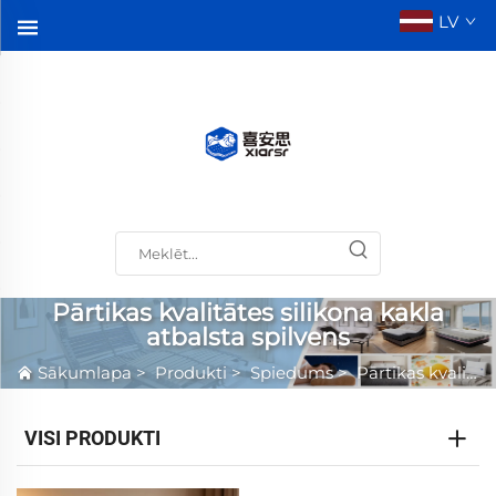
LV
Pārtikas kvalitātes silikona kakla
atbalsta spilvens
Sākumlapa
>
Produkti
>
Spiedums
>
Pārtikas kvalitātes silikona kakla atbalsta spilvens
VISI PRODUKTI