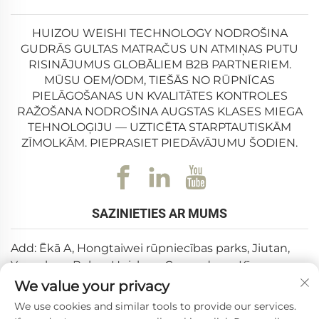
Komforta Spilvens un Memoru Putu Dziļa Miega
Spilvens. Katrs no šiem spilveniem risina konkrētas
HUIZOU WEISHI TECHNOLOGY NODROŠINA
GUDRĀS GULTAS MATRAČUS UN ATMIŅAS PUTU
problēmas, izmantojot augstas kvalitātes materiālus
RISINĀJUMUS GLOBĀLIEM B2B PARTNERIEM.
un uzlabotas ražošanas tehnoloģijas, lai nodrošinātu
MŪSU OEM/ODM, TIEŠĀS NO RŪPNĪCAS
PIELĀGOŠANAS UN KVALITĀTES KONTROLES
izcilu darbību. Vai nu meklējat spilvenu bērnam, kam
RAŽOŠANA NODROŠINA AUGSTAS KLASES MIEGA
vajag mīkstu naktsbiedru, biroja darbiniekam, kam rūp
TEHNOLOĢIJU — UZTICĒTA STARPTAUTISKĀM
kakla sasprindzinājums, vai jebkuram citam, kas vēlas
ZĪMOLKĀM. PIEPRASIET PIEDĀVĀJUMU ŠODIEN.
dziļāku un atjaunojošāku miegu, šie spilvenu veidi
piedāvā specifiskas atrisinājumus. Šis dokuments
detalizēti izpētīs katru spilvenu, uzsverot to unikālās
SAZINIETIES AR MUMS
priekšrocības, izgatavošanas kvalitāti un iemeslus,
Add: Ēkā A, Hongtaiwei rūpniecības parks, Jiutan,
kāpēc tie pelna vietu jūsu miega vai atslābuma rutīnā.
Yuanzhou, Boluo, Huizhou, Guangdong, Ķīna
We value your privacy
E-pasts:
[email protected]
We use cookies and similar tools to provide our services.
Tālrunis:
+86-0752-6688646