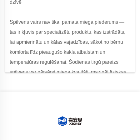
dzīvē
Spilvens vairs nav tikai pamata miega piederums —
tas ir kļuvis par specializētu produktu, kas izstrādāts,
lai apmierinātu unikālas vajadzības, sākot no bērnu
komforta līdz pieaugušo kakla atbalstam un
temperatūras regulēšanai. Šodienas tirgū pareizs
spilvens var pārvērst miega kvalitāti, mazināt fiziskas
nepatikšanas un pat sagādāt prieku mazajiem. Starp
bezgalīgajiem variantiem izceļas pieci spilvenu veidi
ar to lietderību, inovāciju un lietotājam centrtu
projektējumu: Bērnu Kaķa Vēdera Spilvens, Pārtikas
Klases Silikona Kakla Atbalsta Spilvens, Temperatūru
Regulējošs Memoru Putu Spilvens, Memoru Putu