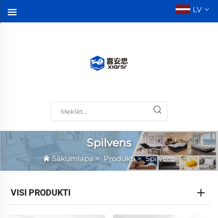
LV
Spilvens
Sākumlapa
>
Produkti
>
Spilvens
VISI PRODUKTI