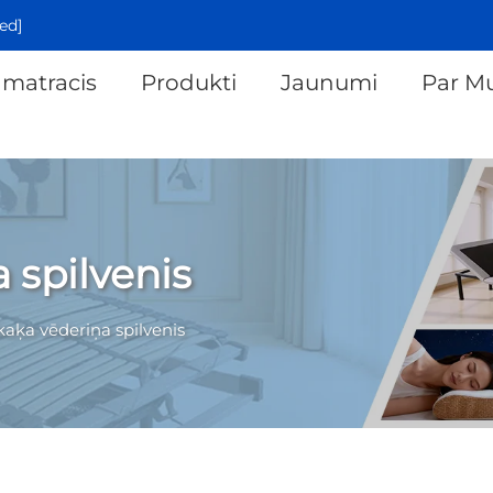
ed]
 matracis
Produkti
Jaunumi
Par M
 spilvenis
aķa vēderiņa spilvenis