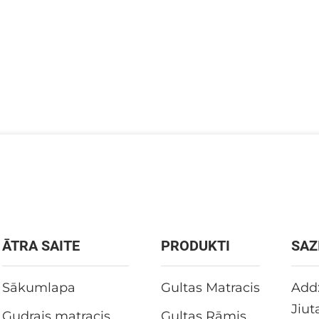
ĀTRA SAITE
PRODUKTI
SAZ
Sākumlapa
Gultas Matracis
Add:
Jiut
Gudrais matracis
Gultas Rāmis