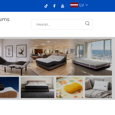
LV
ums