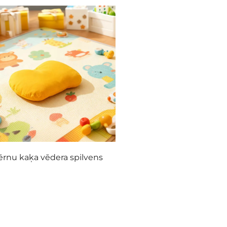
ērnu kaķa vēdera spilvens