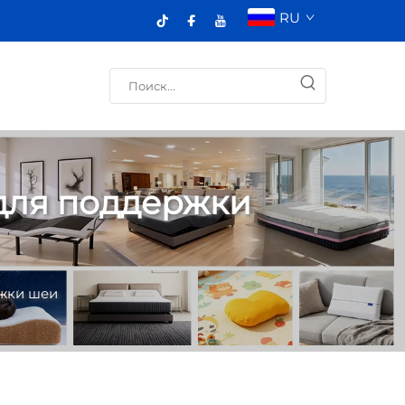
RU
 для поддержки
ржки шеи