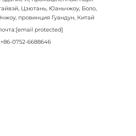
тайвэй, Цзютань, Юаньчжоу, Боло,
йчжоу, провинция Гуандун, Китай
почта:
[email protected]
:
+86-0752-6688646