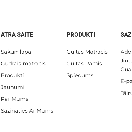
ĀTRA SAITE
PRODUKTI
SAZ
Sākumlapa
Gultas Matracis
Add:
Jiut
Gudrais matracis
Gultas Rāmis
Gua
Produkti
Spiedums
E-pa
Jaunumi
Tālr
Par Mums
Sazināties Ar Mums