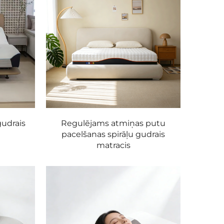
gudrais
Regulējams atmiņas putu
pacelšanas spirāļu gudrais
matracis