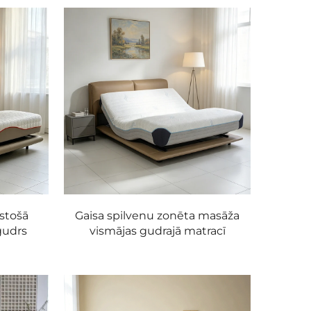
stošā
Gaisa spilvenu zonēta masāža
gudrs
vismājas gudrajā matracī