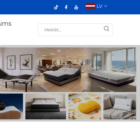
LV
ums