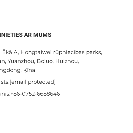
INIETIES AR MUMS
 Ēkā A, Hongtaiwei rūpniecības parks,
an, Yuanzhou, Boluo, Huizhou,
ngdong, Ķīna
sts:
[email protected]
unis:
+86-0752-6688646