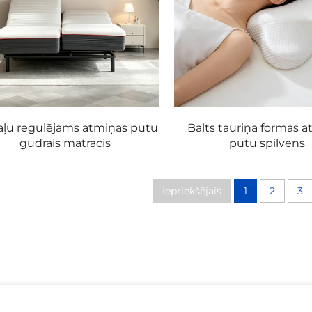
aļu regulējams atmiņas putu
Balts tauriņa formas 
gudrais matracis
putu spilvens
Iepriekšējais
1
2
3