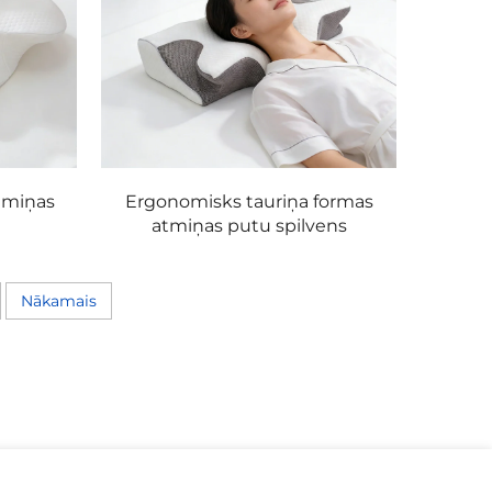
atmiņas
Ergonomisks tauriņa formas
atmiņas putu spilvens
Nākamais