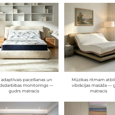
I adaptīvais pacelšanas un
Mūzikas ritmam atbil
rdsdarbības monitorings —
vibrācijas masāža — 
gudrs matracis
matracis