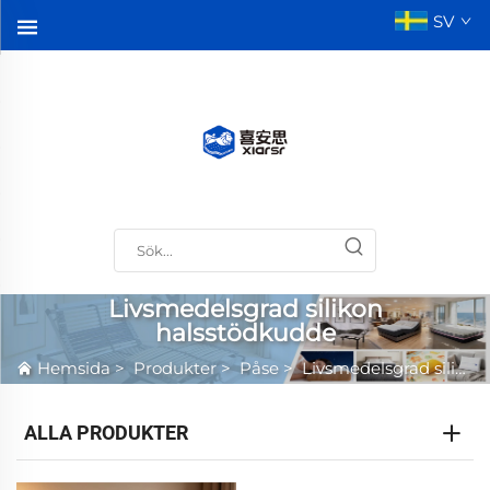
SV
Livsmedelsgrad silikon
halsstödkudde
Hemsida
>
Produkter
>
Påse
>
Livsmedelsgrad silikon halsstödkudde
ALLA PRODUKTER