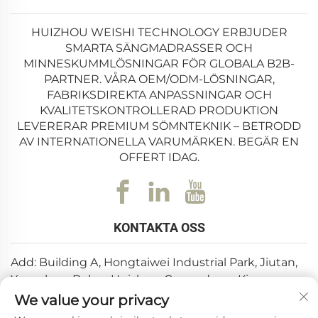
HUIZHOU WEISHI TECHNOLOGY ERBJUDER
SMARTA SÄNGMADRASSER OCH
MINNESKUMMLÖSNINGAR FÖR GLOBALA B2B-
PARTNER. VÅRA OEM/ODM-LÖSNINGAR,
FABRIKSDIREKTA ANPASSNINGAR OCH
KVALITETSKONTROLLERAD PRODUKTION
LEVERERAR PREMIUM SÖMNTEKNIK – BETRODD
AV INTERNATIONELLA VARUMÄRKEN. BEGÄR EN
OFFERT IDAG.
KONTAKTA OSS
Add: Building A, Hongtaiwei Industrial Park, Jiutan,
Yuanzhou, Boluo, Huizhou, Guangdong, Kina
We value your privacy
E-post:
[email protected]