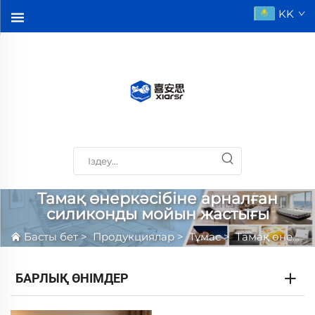
KK
Тамақ өнеркәсібіне арналған
силиконды мойын жастығы
Басты бет
>
Продукциялар
>
Тұмас
>
Тамақ өнеркәсібіне арналған силиконды мойын жастығы
БАРЛЫҚ ӨНІМДЕР