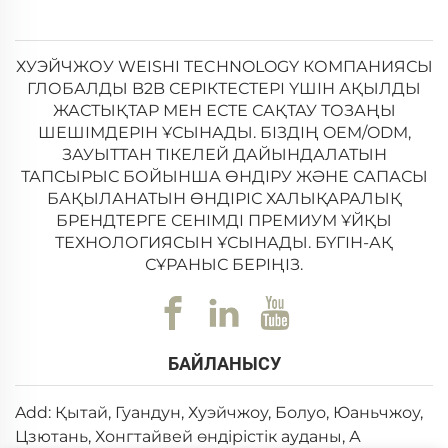
ХУЭЙЧЖОУ WEISHI TECHNOLOGY КОМПАНИЯСЫ
ГЛОБАЛДЫ B2B СЕРІКТЕСТЕРІ ҮШІН АҚЫЛДЫ
ЖАСТЫҚТАР МЕН ЕСТЕ САҚТАУ ТОЗАҢЫ
ШЕШІМДЕРІН ҰСЫНАДЫ. БІЗДІҢ OEM/ODM,
ЗАУЫТТАН ТІКЕЛЕЙ ДАЙЫНДАЛАТЫН
ТАПСЫРЫС БОЙЫНША ӨНДІРУ ЖӘНЕ САПАСЫ
БАҚЫЛАНАТЫН ӨНДІРІС ХАЛЫҚАРАЛЫҚ
БРЕНДТЕРГЕ СЕНІМДІ ПРЕМИУМ ҰЙҚЫ
ТЕХНОЛОГИЯСЫН ҰСЫНАДЫ. БҮГІН-АҚ
СҰРАНЫС БЕРІҢІЗ.
БАЙЛАНЫСУ
Add: Қытай, Гуандун, Хуэйчжоу, Болуо, Юаньчжоу,
Цзютань, Хонгтайвей өндірістік ауданы, А