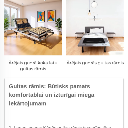
Ārējais gudrā koka latu
Ārējais gudrās gultas rāmis
gultas rāmis
Gultas rāmis: Būtisks pamats
komfortablai un izturīgai miega
iekārtojumam
1. Lapas ievads: Kāpēc gultas rāmis ir svarīgs jūsu