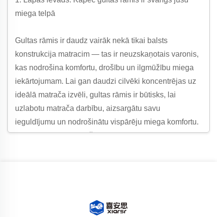
miega telpā
Gultas rāmis ir daudz vairāk nekā tikai balsts
konstrukcija matracim — tas ir neuzskaņotais varonis,
kas nodrošina komfortu, drošību un ilgmūžību miega
iekārtojumam. Lai gan daudzi cilvēki koncentrējas uz
ideālā matrača izvēli, gultas rāmis ir būtisks, lai
uzlabotu matrača darbību, aizsargātu savu
ieguldījumu un nodrošinātu vispārēju miega komfortu.
Vai nu jūs dodat priekšroku slaidam modernam
dizainam, izturīgam tradicionālam stilam vai vietas
taupīšanai paredzētai opcijai, pareizs gultas rāmis var
pārveidot jūsu guļamistabas funkcionalitāti un estētiku,
padarot to par neatņemamu jebkuras guļamistabas
sastāvdaļu.
Augstas kvalitātes gultas rāmja nozīme sniedzas tālāk