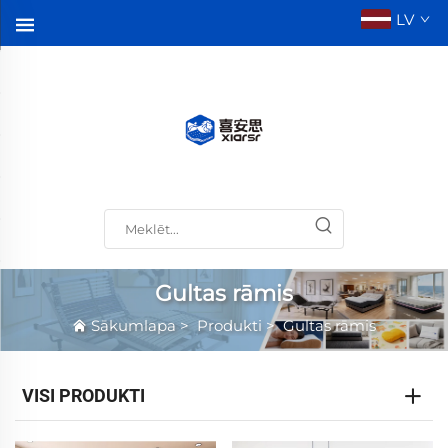
LV
Gultas rāmis
Sākumlapa
>
Produkti
>
Gultas rāmis
VISI PRODUKTI