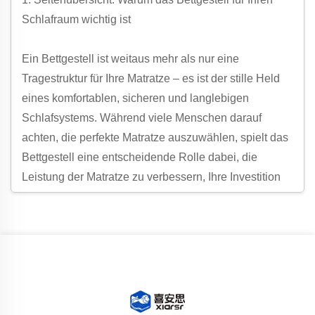
Schlafraum wichtig ist
Ein Bettgestell ist weitaus mehr als nur eine
Tragestruktur für Ihre Matratze – es ist der stille Held
eines komfortablen, sicheren und langlebigen
Schlafsystems. Während viele Menschen darauf
achten, die perfekte Matratze auszuwählen, spielt das
Bettgestell eine entscheidende Rolle dabei, die
Leistung der Matratze zu verbessern, Ihre Investition
zu schützen und Ihren allgemeinen Schlafkomfort
sicherzustellen. Ganz gleich, ob Sie ein elegantes,
modernes Design, einen robusten klassischen Stil
oder eine platzsparende Variante bevorzugen – das
richtige Bettgestell kann Funktionalität und Ästhetik
Ihres Schlafzimmers verändern und ist damit
unverzichtbar in jedem Schlafraum.