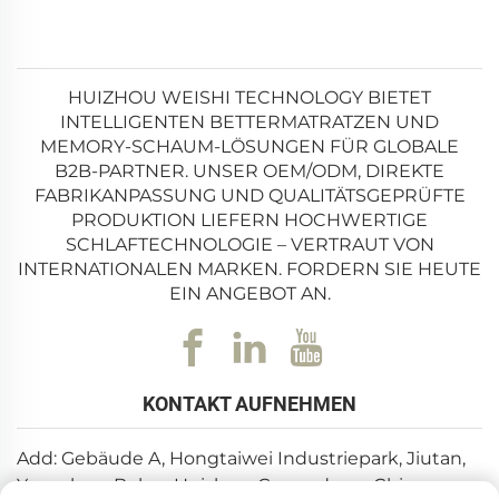
Die Bedeutung eines hochwertigen Bettrahmens geht
über die bloße Unterstützung hinaus. Er hebt die
Matratze vom Boden ab, verhindert
HUIZHOU WEISHI TECHNOLOGY BIETET
INTELLIGENTEN BETTERMATRATZEN UND
Feuchtigkeitsansammlung, Staubansammlung und
MEMORY-SCHAUM-LÖSUNGEN FÜR GLOBALE
Schäden durch Schädlinge – all dies kann die
B2B-PARTNER. UNSER OEM/ODM, DIREKTE
Lebensdauer der Matratze verkürzen und die
FABRIKANPASSUNG UND QUALITÄTSGEPRÜFTE
Schlafhygiene beeinträchtigen. Ein gut gestalteter
PRODUKTION LIEFERN HOCHWERTIGE
SCHLAFTECHNOLOGIE – VERTRAUT VON
Bettrahmen verteilt außerdem das Gewicht der
INTERNATIONALEN MARKEN. FORDERN SIE HEUTE
Matratze und der Schlafenden gleichmäßig, reduziert
EIN ANGEBOT AN.
den Druck auf bestimmte Bereiche der Matratze und
erhält deren Form sowie ihre Stützeigenschaften im
Laufe der Zeit. Beispielsweise kann ein
KONTAKT AUFNEHMEN
durchhängender Bettrahmen dazu führen, dass die
Matratze in der Mitte absackt, was zu einer schlechten
Add: Gebäude A, Hongtaiwei Industriepark, Jiutan,
Wirbelsäulenjustierung und Unbehagen beim
Yuanzhou, Boluo, Huizhou, Guangdong, China
Schlafen führt. Im Gegensatz dazu hält ein stabiler