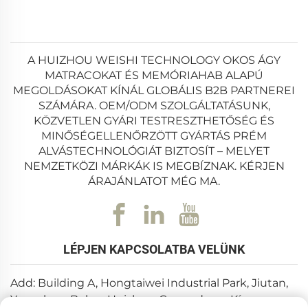
felhalmozódását, a por felgyülemlését és a kártevőktől
származó károkat – mindezek rövidíthetik a matrac
élettartamát, és romolhat a alvási higiénia. Egy jól
A HUIZHOU WEISHI TECHNOLOGY OKOS ÁGY
MATRACOKAT ÉS MEMÓRIAHAB ALAPÚ
tervezett ágykeret emellett egyenletesen elosztja a
MEGOLDÁSOKAT KÍNÁL GLOBÁLIS B2B PARTNEREI
matrac és az alvók súlyát, csökkentve a nyomást a
SZÁMÁRA. OEM/ODM SZOLGÁLTATÁSUNK,
matrac adott területein, és hosszú távon megőrzi
KÖZVETLEN GYÁRI TESTRESZTHETŐSÉG ÉS
annak alakját és támogató tulajdonságait. Például egy
MINŐSÉGELLENŐRZÖTT GYÁRTÁS PRÉM
ALVÁSTECHNOLÓGIÁT BIZTOSÍT – MELYET
besüllyedt ágykeret miatt a matrac középen lehajolhat,
NEMZETKÖZI MÁRKÁK IS MEGBÍZNAK. KÉRJEN
ami rossz gerincigazításhoz és alvás közbeni
ÁRAJÁNLATOT MÉG MA.
kellemetlenséghez vezethet. Ezzel szemben egy erős
ágykeret laposan és stabilan tartja a matracot, így
biztosítva, hogy kihasználhassa a matrac komfort- és
LÉPJEN KAPCSOLATBA VELÜNK
támogató funkcióit.
Az ágykeretek széles választékban érhetők el
Add: Building A, Hongtaiwei Industrial Park, Jiutan,
különböző típusokban, anyagokban és dizájnokban,
Yuanzhou, Boluo, Huizhou, Guangdong, Kína
hogy különböző igényeknek és preferenciáknak is