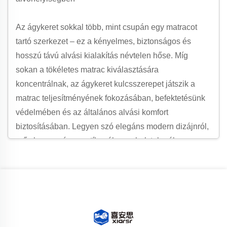
Az ágykeret sokkal több, mint csupán egy matracot
tartó szerkezet – ez a kényelmes, biztonságos és
hosszú távú alvási kialakítás névtelen hőse. Míg
sokan a tökéletes matrac kiválasztására
koncentrálnak, az ágykeret kulcsszerepet játszik a
matrac teljesítményének fokozásában, befektetésünk
védelmében és az általános alvási komfort
biztosításában. Legyen szó elegáns modern dizájnról,
erős hagyományos stílusról vagy helytakarékos
megoldásról, a megfelelő ágykeret átalakíthatja
hálószobája funkcionalitását és esztétikáját, így
elengedhetetlen részévé válik bármely hálószobának.
A minőségi ágykeret jelentősége a csupasz
támogatáson túlmutat. Emellett az ágykeret felemeli a
matracot a padlóról, megakadályozva a nedvesség