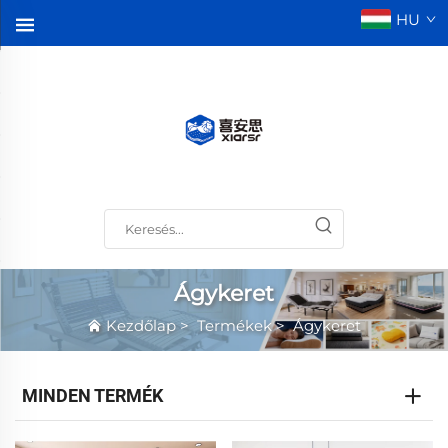
HU
Ágykeret
Kezdőlap
>
Termékek
>
Ágykeret
MINDEN TERMÉK