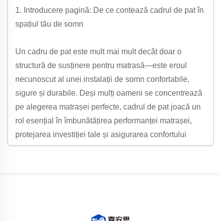
1. Introducere pagină: De ce contează cadrul de pat în
spațiul tău de somn
Un cadru de pat este mult mai mult decât doar o
structură de susținere pentru matrasă—este eroul
necunoscut al unei instalații de somn confortabile,
sigure și durabile. Deși mulți oameni se concentrează
pe alegerea matrașei perfecte, cadrul de pat joacă un
rol esențial în îmbunătățirea performanței matrașei,
protejarea investiției tale și asigurarea confortului
general al somnului. Indiferent dacă preferi un design
modern elegant, un stil tradițional robust sau o opțiune
care economisește spațiu, cadrul de pat potrivit poate
transforma funcționalitatea și estetica dormitorului tău,
devenind astfel o parte indispensabilă a oricărui
dormitor.