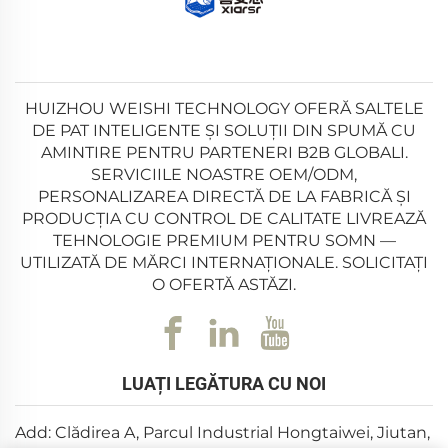
Importanța unui Cadru de Pat de înaltă calitate
depășește sprijinul basic. Acesta ridică salteaua de pe
podea, prevenind acumularea de umiditate, praful și
deteriorarea cauzată de dăunători — toate acestea
HUIZHOU WEISHI TECHNOLOGY OFERĂ SALTELE
DE PAT INTELIGENTE ȘI SOLUȚII DIN SPUMĂ CU
putând scurta durata de viață a saltelei și compromite
AMINTIRE PENTRU PARTENERI B2B GLOBALI.
igiena somnului. Un Cadru de Pat bine proiectat
SERVICIILE NOASTRE OEM/ODM,
distribuie și greutatea saltelei și a persoanelor care
PERSONALIZAREA DIRECTĂ DE LA FABRICĂ ȘI
doarmă în mod egal, reducând presiunea asupra
PRODUCȚIA CU CONTROL DE CALITATE LIVREAZĂ
TEHNOLOGIE PREMIUM PENTRU SOMN —
anumitor zone ale saltelei și menținând forma și
UTILIZATĂ DE MĂRCI INTERNAȚIONALE. SOLICITAȚI
proprietățile de susținere pe termen lung. De exemplu,
O OFERTĂ ASTĂZI.
un Cadru de Pat îndoit poate face ca salteaua să se
lase în mijloc, provocând o aliniere spinală deficitară
și disconfort în timpul somnului. În schimb, un Cadru
LUAȚI LEGĂTURA CU NOI
de Pat robust păstrează salteaua plată și stabilă,
asigurându-vă că beneficiați pe deplin de
Add: Clădirea A, Parcul Industrial Hongtaiwei, Jiutan,
caracteristicile de confort și susținere ale saltelei.