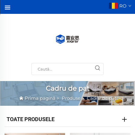
RO
Cadru de pat
Prima pagină
>
Produse
>
Cadru de pat
TOATE PRODUSELE