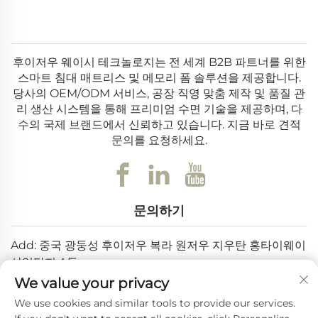
을 해칠 수 있는 요인들을 차단합니다. 잘 설계된 침대
프레임은 또한 매트리스와 사용자의 무게를 고르게 분
산시켜 매트리스 특정 부위에 가해지는 압력을 줄이고,
후이저우 웨이시 테크놀로지는 전 세계 B2B 파트너를 위한
스마트 침대 매트리스 및 메모리 폼 솔루션을 제공합니다.
장기간 동안 형태와 지지력을 유지하도록 도와줍니다.
당사의 OEM/ODM 서비스, 공장 직영 맞춤 제작 및 품질 관
예를 들어, 처진 침대 프레임은 매트리스 중앙이 아래로
리 생산 시스템을 통해 프리미엄 수면 기술을 제공하며, 다
처지게 하여 척추 정렬이 제대로 되지 않고 수면 중 불
수의 국제 브랜드에서 신뢰하고 있습니다. 지금 바로 견적
편함을 유발할 수 있습니다. 반면 견고한 침대 프레임은
문의를 요청하세요.
매트리스를 평평하고 안정적으로 유지하여 매트리스가
제공하는 편안함과 지지 기능을 온전히 누릴 수 있도록
보장합니다.
문의하기
침대 프레임은 다양한 유형, 소재 및 디자인으로 제공되
어 서로 다른 요구 사항과 선호에 맞출 수 있습니다. 박
Add: 중국 광둥성 후이저우 복라 원저우 지우탄 홍타이웨이
스 스프링이 필요 없는 플랫폼 침대 프레임부터 수면 자
산업단지 A동
세를 맞춤 설정할 수 있는 조절식 침대 프레임까지, 모
We value your privacy
이메일:
[email protected]
든 생활 방식과 침실 배치에 어울리는 침대 프레임이 존
We use cookies and similar tools to provide our services.
전화번호:
+86-0752-6688646
재합니다. 본 문서에서는 고품질 침대 프레임의 주요 이