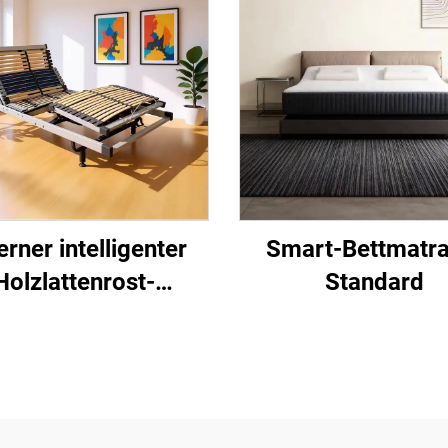
erner intelligenter
Smart-Bettmatra
Holzlattenrost-
Standard
Bettgestell