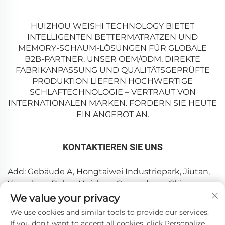
HUIZHOU WEISHI TECHNOLOGY BIETET
INTELLIGENTEN BETTERMATRATZEN UND
MEMORY-SCHAUM-LÖSUNGEN FÜR GLOBALE
B2B-PARTNER. UNSER OEM/ODM, DIREKTE
FABRIKANPASSUNG UND QUALITÄTSGEPRÜFTE
PRODUKTION LIEFERN HOCHWERTIGE
SCHLAFTECHNOLOGIE – VERTRAUT VON
INTERNATIONALEN MARKEN. FORDERN SIE HEUTE
EIN ANGEBOT AN.
KONTAKTIEREN SIE UNS
Add: Gebäude A, Hongtaiwei Industriepark, Jiutan,
Yuanzhou, Boluo, Huizhou, Guangdong, China
We value your privacy
E-Mail:
[email protected]
We use cookies and similar tools to provide our services.
Tel.:
+86-0752-6688646
If you don't want to accept all cookies, click Personalize