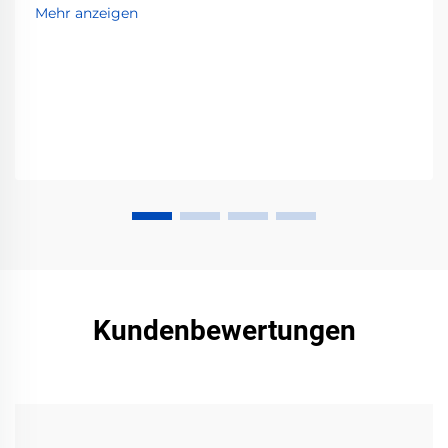
besten Grundierungen, Lacke und
Mehr anzeigen
Vorbereitungstechniken für dauerhafte, professionelle
Ergebnisse. Starten Sie noch heute!
Kundenbewertungen