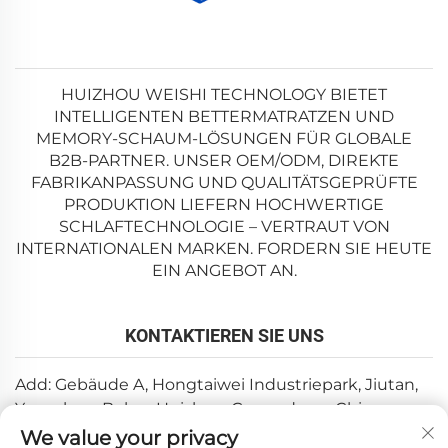
HUIZHOU WEISHI TECHNOLOGY BIETET
INTELLIGENTEN BETTERMATRATZEN UND
MEMORY-SCHAUM-LÖSUNGEN FÜR GLOBALE
B2B-PARTNER. UNSER OEM/ODM, DIREKTE
FABRIKANPASSUNG UND QUALITÄTSGEPRÜFTE
PRODUKTION LIEFERN HOCHWERTIGE
SCHLAFTECHNOLOGIE – VERTRAUT VON
INTERNATIONALEN MARKEN. FORDERN SIE HEUTE
EIN ANGEBOT AN.
KONTAKTIEREN SIE UNS
Add: Gebäude A, Hongtaiwei Industriepark, Jiutan,
Yuanzhou, Boluo, Huizhou, Guangdong, China
We value your privacy
E-Mail:
[email protected]