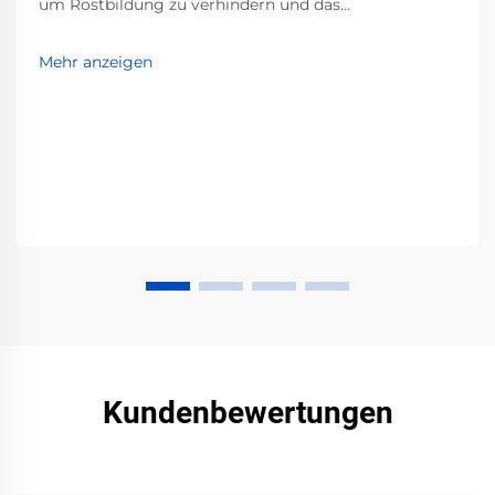
um Rostbildung zu verhindern und das
Erscheinungsbild zu erneuern. Entdecken Sie die
besten Grundierungen, Lacke und
Mehr anzeigen
Vorbereitungstechniken für dauerhafte, professionelle
Ergebnisse. Starten Sie noch heute!
Kundenbewertungen