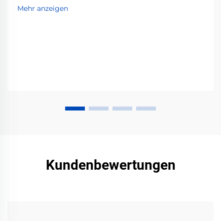
besten Grundierungen, Lacke und
Mehr anzeigen
Vorbereitungstechniken für dauerhafte, professionelle
Ergebnisse. Starten Sie noch heute!
Kundenbewertungen