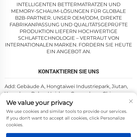
INTELLIGENTEN BETTERMATRATZEN UND
MEMORY-SCHAUM-LÖSUNGEN FÜR GLOBALE
B2B-PARTNER. UNSER OEM/ODM, DIREKTE
FABRIKANPASSUNG UND QUALITÄTSGEPRÜFTE
PRODUKTION LIEFERN HOCHWERTIGE
SCHLAFTECHNOLOGIE – VERTRAUT VON
INTERNATIONALEN MARKEN. FORDERN SIE HEUTE
EIN ANGEBOT AN.
KONTAKTIEREN SIE UNS
Add: Gebäude A, Hongtaiwei Industriepark, Jiutan,
Yuanzhou, Boluo, Huizhou, Guangdong, China
We value your privacy
E-Mail:
[email protected]
We use cookies and similar tools to provide our services.
Tel.:
+86-0752-6688646
If you don't want to accept all cookies, click Personalize
cookies.
Copyright © 2025 durch Huizhou Weishi Technology Co.,