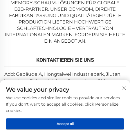
MEMORY-SCHAUM-LÖSUNGEN FÜR GLOBALE
B2B-PARTNER. UNSER OEM/ODM, DIREKTE
FABRIKANPASSUNG UND QUALITÄTSGEPRÜFTE
PRODUKTION LIEFERN HOCHWERTIGE
SCHLAFTECHNOLOGIE – VERTRAUT VON
INTERNATIONALEN MARKEN. FORDERN SIE HEUTE
EIN ANGEBOT AN.
KONTAKTIEREN SIE UNS
Add: Gebäude A, Hongtaiwei Industriepark, Jiutan,
Yuanzhou, Boluo, Huizhou, Guangdong, China
We value your privacy
E-Mail:
[email protected]
We use cookies and similar tools to provide our services.
Tel.:
+86-0752-6688646
If you don't want to accept all cookies, click Personalize
cookies.
Copyright © 2025 durch Huizhou Weishi Technology Co.,
Accept all
Ltd. —
Datenschutzrichtlinie