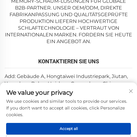
MEMORY-SCHAUM-LÖSUNGEN FÜR GLOBALE
B2B-PARTNER. UNSER OEM/ODM, DIREKTE
FABRIKANPASSUNG UND QUALITÄTSGEPRÜFTE
PRODUKTION LIEFERN HOCHWERTIGE
SCHLAFTECHNOLOGIE – VERTRAUT VON
INTERNATIONALEN MARKEN. FORDERN SIE HEUTE
EIN ANGEBOT AN.
KONTAKTIEREN SIE UNS
Add: Gebäude A, Hongtaiwei Industriepark, Jiutan,
Yuanzhou, Boluo, Huizhou, Guangdong, China
We value your privacy
E-Mail:
[email protected]
We use cookies and similar tools to provide our services.
Tel.:
+86-0752-6688646
If you don't want to accept all cookies, click Personalize
cookies.
Copyright © 2025 durch Huizhou Weishi Technology Co.,
Accept all
Ltd. —
Datenschutzrichtlinie