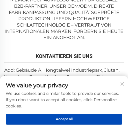
B2B-PARTNER. UNSER OEM/ODM, DIREKTE
FABRIKANPASSUNG UND QUALITÄTSGEPRÜFTE
PRODUKTION LIEFERN HOCHWERTIGE
SCHLAFTECHNOLOGIE – VERTRAUT VON
INTERNATIONALEN MARKEN. FORDERN SIE HEUTE
EIN ANGEBOT AN.
KONTAKTIEREN SIE UNS
Add: Gebäude A, Hongtaiwei Industriepark, Jiutan,
Yuanzhou, Boluo, Huizhou, Guangdong, China
We value your privacy
E-Mail:
[email protected]
We use cookies and similar tools to provide our services.
Tel.:
+86-0752-6688646
If you don't want to accept all cookies, click Personalize
cookies.
Copyright © 2025 durch Huizhou Weishi Technology Co.,
Accept all
Ltd. —
Datenschutzrichtlinie