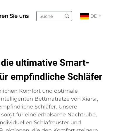
ren Sie uns
DE
die ultimative Smart-
ür empfindliche Schläfer
hlichen Komfort und optimale
ntelligenten Bettmatratze von Xiarsr,
 empfindliche Schläfer. Unsere
 sorgt für eine erholsame Nachtruhe,
 individuellen Schlafmuster und
 Funktionen, die den Komfort steigern,