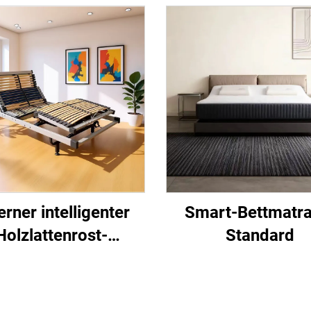
erner intelligenter
Smart-Bettmatra
Holzlattenrost-
Standard
Bettgestell