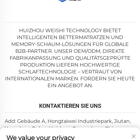
HUIZHOU WEISHI TECHNOLOGY BIETET
INTELLIGENTEN BETTERMATRATZEN UND
MEMORY-SCHAUM-LÖSUNGEN FÜR GLOBALE
B2B-PARTNER. UNSER OEM/ODM, DIREKTE
FABRIKANPASSUNG UND QUALITÄTSGEPRÜFTE
PRODUKTION LIEFERN HOCHWERTIGE
SCHLAFTECHNOLOGIE – VERTRAUT VON
INTERNATIONALEN MARKEN. FORDERN SIE HEUTE
EIN ANGEBOT AN.
KONTAKTIEREN SIE UNS
Add: Gebäude A, Hongtaiwei Industriepark, Jiutan,
Yuanzhou, Boluo, Huizhou, Guangdong, China
We value your privacy
E-Mail:
[email protected]