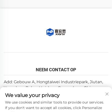
NEEM CONTACT OP
Add: Gebouw A, Hongtaiwei Industriepark, Jiutan,
Yuanzhou, Boluo, Huizhou, Guangdong, China
We value your privacy
E-mail:
[email protected]
We use cookies and similar tools to provide our services.
Tel:
+86-0752-6688646
If you don't want to accept all cookies, click Personalize