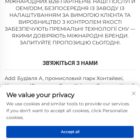
МІЖНАРОДНИХ B2B-ПАРТНЕРІВ. НАШІ ПОСЛУГИ
OEM/ODM, БЕЗПОСЕРЕДНЯ ІЗ ЗАВОДУ ІЗ
НАЛАШТУВАННЯМ ЗА ВИМОГОЮ КЛІЄНТА ТА
ВИРОБНИЦТВО З КОНТРОЛЕМ ЯКОСТІ
ЗАБЕЗПЕЧУЮТЬ ПРЕМІАЛЬНІ ТЕХНОЛОГІЇ СНУ —
ЯКИМИ ДОВІРЯЮТЬ МІЖНАРОДНІ БРЕНДИ.
ЗАПИТУЙТЕ ПРОПОЗИЦІЮ СЬОГОДНІ.
ЗВ'ЯЖІТЬСЯ З НАМИ
Add: Будівля А, промисловий парк Хонтайвеї,
Цзютань, Юаньчжоу, Боло, Хуїчжоу, Гуандун, Китай
We value your privacy
Ел. пошта:
[email protected]
We use cookies and similar tools to provide our services.
Тел:
+86-0752-6688646
If you don't want to accept all cookies, click Personalize
cookies.
Авторське право © 2025, Huizhou Weishi Technology Co.,
Accept all
Ltd. —
Політика конфіденційності