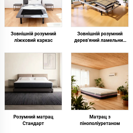
Зовнішній розумний
Зовнішній розумний
ліжковий каркас
дерев'яний ламельний
ліжковий каркас
Розумний матрац
Матрац з
Стандарт
пінополіуретаном