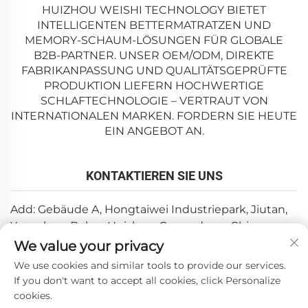
HUIZHOU WEISHI TECHNOLOGY BIETET
INTELLIGENTEN BETTERMATRATZEN UND
MEMORY-SCHAUM-LÖSUNGEN FÜR GLOBALE
B2B-PARTNER. UNSER OEM/ODM, DIREKTE
FABRIKANPASSUNG UND QUALITÄTSGEPRÜFTE
PRODUKTION LIEFERN HOCHWERTIGE
SCHLAFTECHNOLOGIE – VERTRAUT VON
INTERNATIONALEN MARKEN. FORDERN SIE HEUTE
EIN ANGEBOT AN.
KONTAKTIEREN SIE UNS
Add: Gebäude A, Hongtaiwei Industriepark, Jiutan,
Yuanzhou, Boluo, Huizhou, Guangdong, China
We value your privacy
E-Mail:
[email protected]
We use cookies and similar tools to provide our services.
Tel.:
+86-0752-6688646
If you don't want to accept all cookies, click Personalize
cookies.