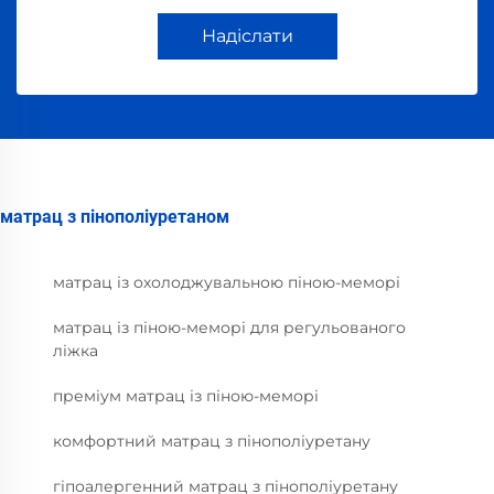
Надіслати
матрац з пінополіуретаном
матрац із охолоджувальною піною-меморі
матрац із піною-меморі для регульованого
ліжка
преміум матрац із піною-меморі
комфортний матрац з пінополіуретану
гіпоалергенний матрац з пінополіуретану