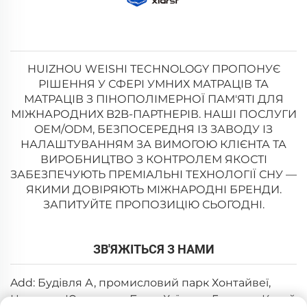
HUIZHOU WEISHI TECHNOLOGY ПРОПОНУЄ
РІШЕННЯ У СФЕРІ УМНИХ МАТРАЦІВ ТА
МАТРАЦІВ З ПІНОПОЛІМЕРНОЇ ПАМ'ЯТІ ДЛЯ
МІЖНАРОДНИХ B2B-ПАРТНЕРІВ. НАШІ ПОСЛУГИ
OEM/ODM, БЕЗПОСЕРЕДНЯ ІЗ ЗАВОДУ ІЗ
НАЛАШТУВАННЯМ ЗА ВИМОГОЮ КЛІЄНТА ТА
ВИРОБНИЦТВО З КОНТРОЛЕМ ЯКОСТІ
ЗАБЕЗПЕЧУЮТЬ ПРЕМІАЛЬНІ ТЕХНОЛОГІЇ СНУ —
ЯКИМИ ДОВІРЯЮТЬ МІЖНАРОДНІ БРЕНДИ.
ЗАПИТУЙТЕ ПРОПОЗИЦІЮ СЬОГОДНІ.
ЗВ'ЯЖІТЬСЯ З НАМИ
Add: Будівля А, промисловий парк Хонтайвеї,
Цзютань, Юаньчжоу, Боло, Хуїчжоу, Гуандун, Китай