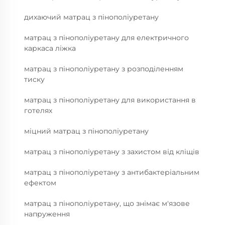
дихаючий матрац з пінополіуретану
матрац з пінополіуретану для електричного
каркаса ліжка
матрац з пінополіуретану з розподіленням
тиску
матрац з пінополіуретану для використання в
готелях
міцний матрац з пінополіуретану
матрац з пінополіуретану з захистом від кліщів
матрац з пінополіуретану з антибактеріальним
ефектом
матрац з пінополіуретану, що знімає м'язове
напруження