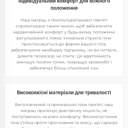
Індивідуальний комфорт для кожного
положення
Наш матрац з пінополіуретанової пам'яті
спроектовано таким чином, щоб забезпечити
надзвичайний комфорт у будь-якому положенні
регульованого ліжка. Унікальна структа піни
пристосовується до форми вашого тіла,
забезпечуючи необхідну підтримку, чи ви читаєте,
дивите телевізор чи спите. Ця адаптивність
зменшує тисячні точки, покращує кровообіг і
забезпечує більш спокійний сон.
Високоякісні матеріали для тривалості
Виготовлений із преміальної піни пам'яті, наш
матрац пропонує довговічну міцність, не
поступаючись на рівні комфорту. Високогустинна
піна стійка проти прогинання та зносу, що гаранує