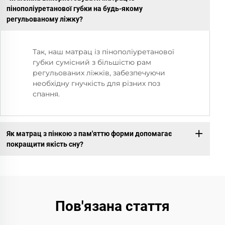
пінополіуретанової губки на будь-якому
регульованому ліжку?
Так, наш матрац із пінополіуретанової
губки сумісний з більшістю рам
регульованих ліжків, забезпечуючи
необхідну гнучкість для різних поз
спання.
Як матрац з пінкою з пам'яттю форми допомагає
покращити якість сну?
Пов'язана стаття