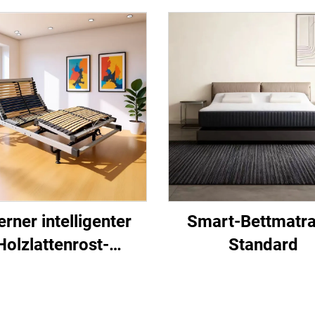
erner intelligenter
Smart-Bettmatra
Holzlattenrost-
Standard
Bettgestell