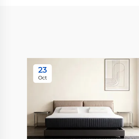
23
Oct