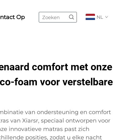
ntact Op
NL
enaard comfort met onze
sco-foam voor verstelbare
mbinatie van ondersteuning en comfort
as van Xiarsr, speciaal ontworpen voor
ze innovatieve matras past zich
illende posities, zodat u elke nacht