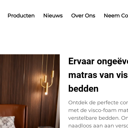
Producten
Nieuws
Over Ons
Neem Co
Ervaar ongeëv
matras van vi
bedden
Ontdek de perfecte co
met de visco-foam matr
verstelbare bedden. On
naadloos aan aan versch