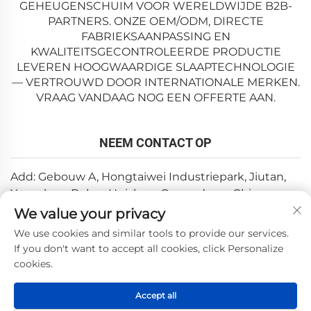
GEHEUGENSCHUIM VOOR WERELDWIJDE B2B-
PARTNERS. ONZE OEM/ODM, DIRECTE
FABRIEKSAANPASSING EN
KWALITEITSGECONTROLEERDE PRODUCTIE
LEVEREN HOOGWAARDIGE SLAAPTECHNOLOGIE
— VERTROUWD DOOR INTERNATIONALE MERKEN.
VRAAG VANDAAG NOG EEN OFFERTE AAN.
NEEM CONTACT OP
Add: Gebouw A, Hongtaiwei Industriepark, Jiutan,
Yuanzhou, Boluo, Huizhou, Guangdong, China
We value your privacy
E-mail:
[email protected]
We use cookies and similar tools to provide our services.
Tel:
+86-0752-6688646
If you don't want to accept all cookies, click Personalize
cookies.
Copyright © 2025 door Huizhou Weishi Technology Co., Ltd.
Accept all
—
Privacybeleid