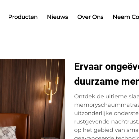
Producten
Nieuws
Over Ons
Neem Co
Ervaar ongeëv
duurzame me
Ontdek de ultieme sla
memoryschaummatras 
uitzonderlijke onderst
rustgevende nachtrust.
op het gebied van sma
geavanceerde technolo