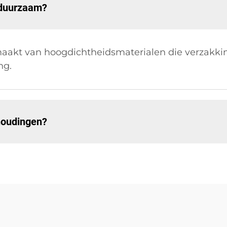
duurzaam?
kt van hoogdichtheidsmaterialen die verzakking
ng.
phoudingen?