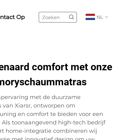
ntact Op
NL
enaard comfort met onze
moryschaummatras
apervaring met de duurzame
van Xiarsr, ontworpen om
euning en comfort te bieden voor een
 Als toonaangevend high-tech bedrijf
rt home-integratie combineren wij
gie met innovatief design om uw