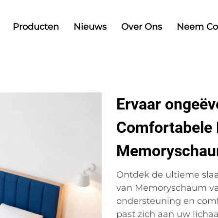
Producten
Nieuws
Over Ons
Neem Co
Ervaar ongeëv
Comfortabele 
Memoryscha
Ontdek de ultieme sla
van Memoryschaum van
ondersteuning en comf
past zich aan uw lich