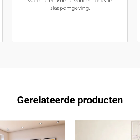
warmte en koelte voor een ideale
slaapomgeving.
Gerelateerde producten