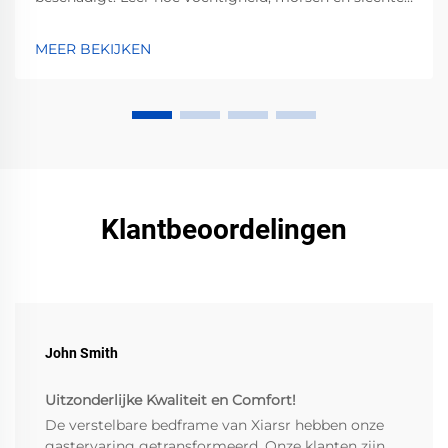
ventilatie corrosie versnellen — en welke bewezen
stappen je kunt nemen om dit te voorkomen.
MEER BEKIJKEN
Bescherm nu jouw investering.
Klantbeoordelingen
John Smith
Uitzonderlijke Kwaliteit en Comfort!
De verstelbare bedframe van Xiarsr hebben onze
gastervaring getransformeerd. Onze klanten zijn