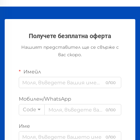
Получете безплатна оферта
Нашият представител ще се свърже с
вас скоро.
Имейл
0/100
Мобилен/WhatsApp
Code
0/100
Име
0/100