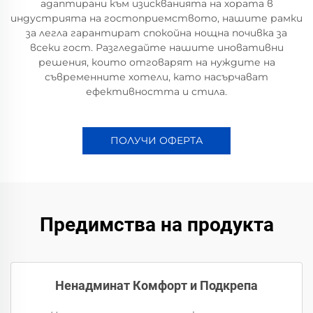
адаптирани към изискванията на хората в
индустрията на гостоприемството, нашите рамки
за легла гарантират спокойна нощна почивка за
всеки гост. Разгледайте нашите иновативни
решения, които отговарят на нуждите на
съвременните хотели, като насърчават
ефективността и стила.
ПОЛУЧИ ОФЕРТА
Предимства на продукта
Ненадминат Комфорт и Подкрепа