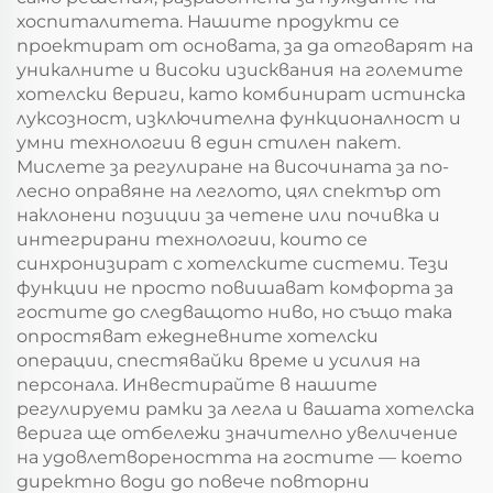
хоспиталитета. Нашите продукти се
проектират от основата, за да отговарят на
уникалните и високи изисквания на големите
хотелски вериги, като комбинират истинска
луксозност, изключителна функционалност и
умни технологии в един стилен пакет.
Мислете за регулиране на височината за по-
лесно оправяне на леглото, цял спектър от
наклонени позиции за четене или почивка и
интегрирани технологии, които се
синхронизират с хотелските системи. Тези
функции не просто повишават комфортa за
гостите до следващото ниво, но също така
опростяват ежедневните хотелски
операции, спестявайки време и усилия на
персонала. Инвестирайте в нашите
регулируеми рамки за легла и вашата хотелска
верига ще отбележи значително увеличение
на удовлетвореността на гостите — което
директно води до повече повторни