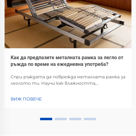
Как да предпазите металната рамка за легло от
ръжда по време на ежедневна употреба?
Спри ръждата да поврежда металната рамка за
леглото ти. Научи как влажността,
разливането на течности и лошата
вентилация ускоряват корозията — и
ВИЖ ПОВЕЧЕ
доказаните стъпки за предотвратяването ѝ.
Пази своята инвестиция още сега.