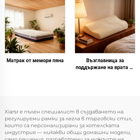
Матрак от мемори пяна
Възглавница за
поддържане на врата от
силикон за хранене
Xiarsr е пълен специалист в създаването на
регулируеми рамки за легла в търговски стил,
които са персонализирани за хотелската
индустрия — никакви общи домашни модели,
само решения, разработени за нуждите на