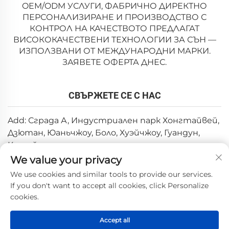
OEM/ODM УСЛУГИ, ФАБРИЧНО ДИРЕКТНО
ПЕРСОНАЛИЗИРАНЕ И ПРОИЗВОДСТВО С
КОНТРОЛ НА КАЧЕСТВОТО ПРЕДЛАГАТ
ВИСОКОКАЧЕСТВЕНИ ТЕХНОЛОГИИ ЗА СЪН —
ИЗПОЛЗВАНИ ОТ МЕЖДУНАРОДНИ МАРКИ.
ЗАЯВЕТЕ ОФЕРТА ДНЕС.
СВЪРЖЕТЕ СЕ С НАС
Add: Сграда А, Индустриален парк Хонгтайвей,
Дзютан, Юаньчжоу, Боло, Хуэйчжоу, Гуандун,
Китай
We value your privacy
Имейл:
[email protected]
We use cookies and similar tools to provide our services.
Тел.:
+86-0752-6688646
If you don't want to accept all cookies, click Personalize
cookies.
© Всички права запазени 2025 Huizhou Weishi
Accept all
Technology Co., Ltd. —
Политика за поверителност