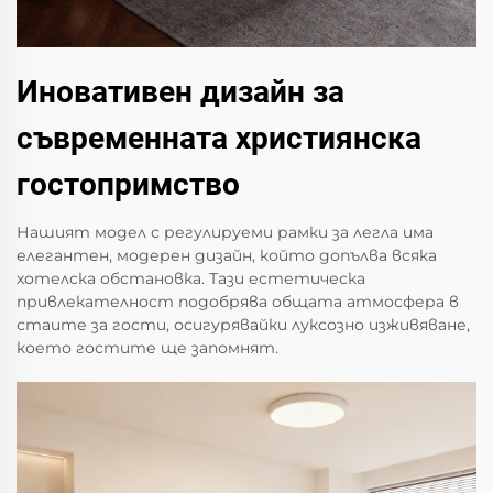
Иновативен дизайн за
съвременната християнска
гостопримство
Нашият модел с регулируеми рамки за легла има
елегантен, модерен дизайн, който допълва всяка
хотелска обстановка. Тази естетическа
привлекателност подобрява общата атмосфера в
стаите за гости, осигурявайки луксозно изживяване,
което гостите ще запомнят.