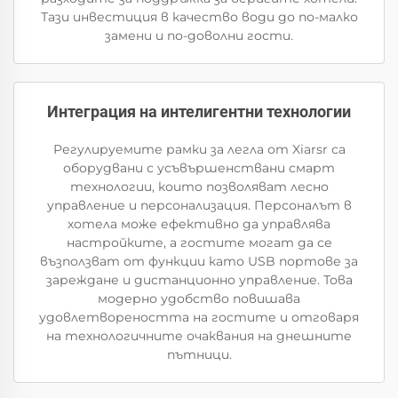
Тази инвестиция в качество води до по-малко
замени и по-доволни гости.
Интеграция на интелигентни технологии
Регулируемите рамки за легла от Xiarsr са
оборудвани с усъвършенствани смарт
технологии, които позволяват лесно
управление и персонализация. Персоналът в
хотела може ефективно да управлява
настройките, а гостите могат да се
възползват от функции като USB портове за
зареждане и дистанционно управление. Това
модерно удобство повишава
удовлетвореността на гостите и отговаря
на технологичните очаквания на днешните
пътници.