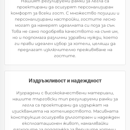
Нашият регулируеми рамки за легла са
проектирани да осигурят персонализиран
комфорт за всеки гост. С множество позиции и
персонализирани настройки, гостите лесно
могат да намерят идеалната си поза за сън.
Това не само подобрява качеството на съня им,
но и подпомага различни здравни нужди, което
ги прави идеален избор за хотели, целящи да
предлагат изключително преживяване на
гостите.
Издръжливост и надеждност
Изградени с висококачествени материали,
нашите търговски тип регулируеми рамки за
легла са проектирани да издържат на
изискванията на хотелиерството. Масивната
конструкция осигурява дълготраен и надежден
експлоатационен живот, намалявайки
разходите за поддръжка за веригите хотели.