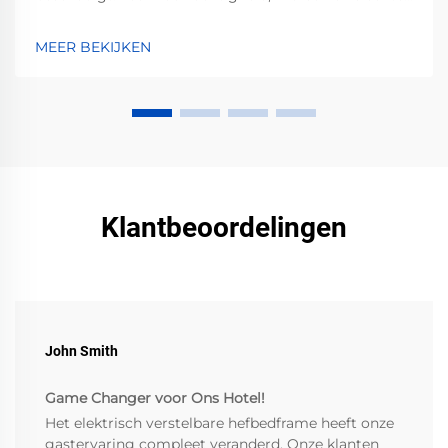
ventilatie corrosie versnellen — en welke bewezen
stappen je kunt nemen om dit te voorkomen.
MEER BEKIJKEN
Bescherm nu jouw investering.
Klantbeoordelingen
John Smith
Game Changer voor Ons Hotel!
Het elektrisch verstelbare hefbedframe heeft onze
gastervaring compleet veranderd. Onze klanten