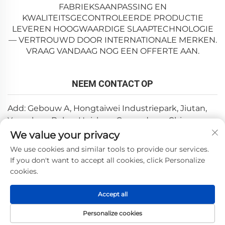
FABRIEKSAANPASSING EN
KWALITEITSGECONTROLEERDE PRODUCTIE
LEVEREN HOOGWAARDIGE SLAAPTECHNOLOGIE
— VERTROUWD DOOR INTERNATIONALE MERKEN.
VRAAG VANDAAG NOG EEN OFFERTE AAN.
NEEM CONTACT OP
Add: Gebouw A, Hongtaiwei Industriepark, Jiutan,
Yuanzhou, Boluo, Huizhou, Guangdong, China
We value your privacy
E-mail:
[email protected]
We use cookies and similar tools to provide our services.
Tel:
+86-0752-6688646
If you don't want to accept all cookies, click Personalize
cookies.
Copyright © 2025 door Huizhou Weishi Technology Co., Ltd.
Accept all
—
Privacybeleid
Personalize cookies