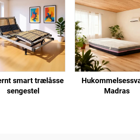
ernt smart trælåsse
Hukommelsessv
sengestel
Madras