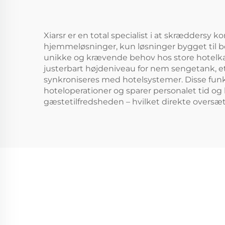
Xiarsr er en total specialist i at skræddersy 
hjemmeløsninger, kun løsninger bygget til b
unikke og krævende behov hos store hotelkæd
justerbart højdeniveau for nem sengetank, et b
synkroniseres med hotelsystemer. Disse funkt
hoteloperationer og sparer personalet tid og
gæstetilfredsheden – hvilket direkte oversæ