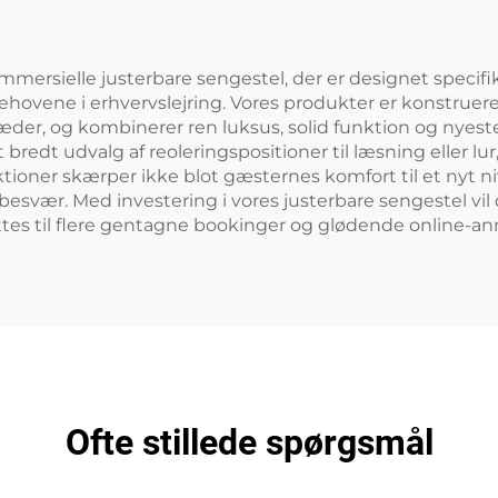
kommersielle justerbare sengestel, der er designet specif
ehovene i erhvervslejring. Vores produkter er konstru
er, og kombinerer ren luksus, solid funktion og nyeste
redt udvalg af reoleringspositioner til læsning eller lur
ioner skærper ikke blot gæsternes komfort til et nyt niv
 besvær. Med investering i vores justerbare sengestel vi
ttes til flere gentagne bookinger og glødende online-an
Ofte stillede spørgsmål