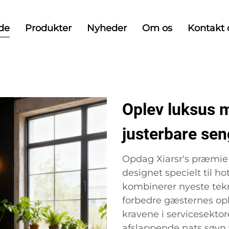
ide
Produkter
Nyheder
Om os
Kontakt 
Oplev luksus 
justerbare seng
Opdag Xiarsr's præmie 
designet specielt til h
kombinerer nyeste tekn
forbedre gæsternes opl
kravene i servicesektor
afslappende nats søvn 