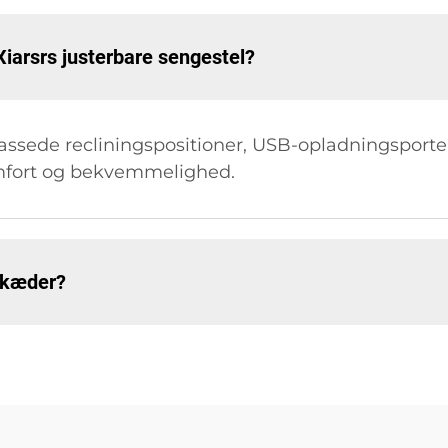
Xiarsrs justerbare sengestel?
lpassede recliningspositioner, USB-opladningsport
omfort og bekvemmelighed.
lkæder?