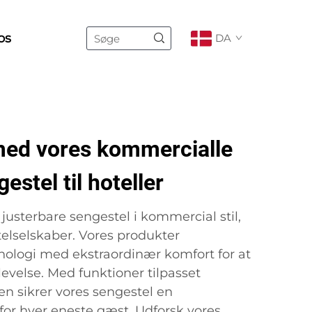
os
DA
med vores kommercialle
estel til hoteller
justerbare sengestel i kommercial stil,
otelselskaber. Vores produkter
ologi med ekstraordinær komfort for at
evelse. Med funktioner tilpasset
en sikrer vores sengestel en
for hver eneste gæst. Udforsk vores