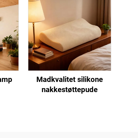
amp
Madkvalitet silikone
nakkestøttepude