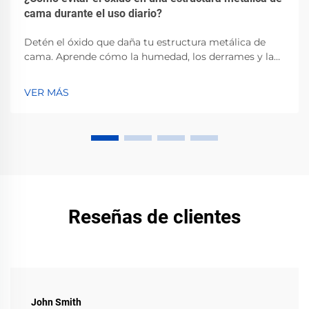
cama durante el uso diario?
Detén el óxido que daña tu estructura metálica de
cama. Aprende cómo la humedad, los derrames y la
mala ventilación aceleran la corrosión, y conoce los
pasos comprobados para prevenirla. Protege tu
VER MÁS
inversión ahora.
Reseñas de clientes
John Smith