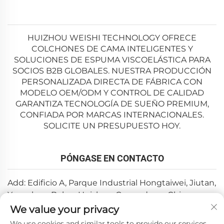
HUIZHOU WEISHI TECHNOLOGY OFRECE
COLCHONES DE CAMA INTELIGENTES Y
SOLUCIONES DE ESPUMA VISCOELÁSTICA PARA
SOCIOS B2B GLOBALES. NUESTRA PRODUCCIÓN
PERSONALIZADA DIRECTA DE FÁBRICA CON
MODELO OEM/ODM Y CONTROL DE CALIDAD
GARANTIZA TECNOLOGÍA DE SUEÑO PREMIUM,
CONFIADA POR MARCAS INTERNACIONALES.
SOLICITE UN PRESUPUESTO HOY.
PÓNGASE EN CONTACTO
Add: Edificio A, Parque Industrial Hongtaiwei, Jiutan,
Yuanzhou, Boluo, Huizhou, Guangdong, China
We value your privacy
Correo electrónico:
[email protected]
We use cookies and similar tools to provide our services.