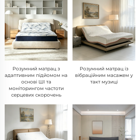
Розумний матрац з
Розумний матрац із
адаптивним підйомом на
вібраційним масажем у
основі ШІ та
такт музиці
моніторингом частоти
серцевих скорочень