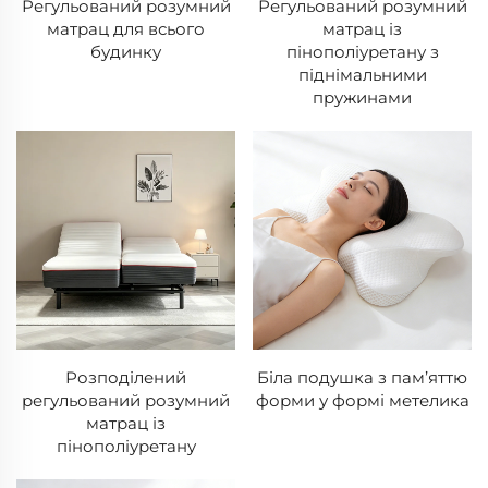
Регульований розумний
Регульований розумний
матрац для всього
матрац із
будинку
пінополіуретану з
піднімальними
пружинами
Розподілений
Біла подушка з пам’яттю
регульований розумний
форми у формі метелика
матрац із
пінополіуретану